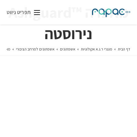
מאפרה ™Ashguard
תפריט ניווט
נירוסטה
דף הבית
»
מוצרי ר.ג.א אקולוגיות
»
אשפתונים
»
אשפתונים למרחב הציבורי
»
מאפרה ™Ashguard נ