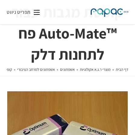
קופסת מגבות עבור
תפריט ניווט
™Auto-Mate פח
לתחנות דלק
דף הבית
»
מוצרי ר.ג.א אקולוגיות
»
אשפתונים
»
אשפתונים למרחב הציבורי
»
קופסת מגבות עבור