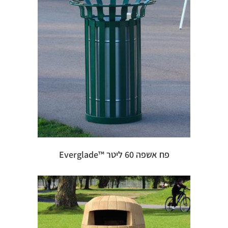
פח אשפה 60 ליטר ™Everglade