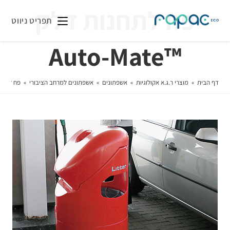
פח לתחנות דלק
תפריט ניווט
™Auto-Mate
דף הבית
»
מוצרי ר.ג.א אקולוגיות
»
אשפתונים
»
אשפתונים למרחב הציבורי
»
פח לתחנות ד