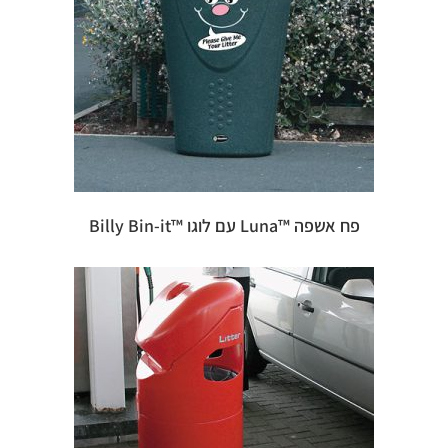
פח אשפה ™Luna עם לוגו ™Billy Bin-it