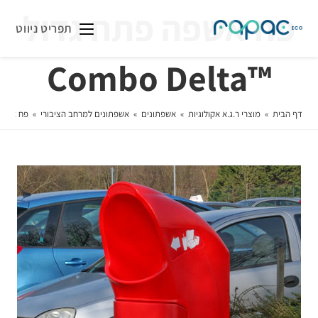
פח אשפה פתח גדול
תפריט ניווט
™Combo Delta
דף הבית
»
מוצרי ר.ג.א אקולוגיות
»
אשפתונים
»
אשפתונים למרחב הציבורי
»
פח אשפה פתח