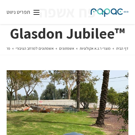
פח אשפה
תפריט ניווט
™Glasdon Jubilee
דף הבית
»
מוצרי ר.ג.א אקולוגיות
»
אשפתונים
»
אשפתונים למרחב הציבורי
»
פח אשפה ™bilee