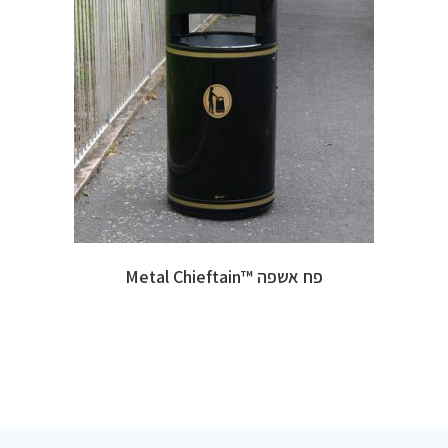
פח אשפה ™Metal Chieftain