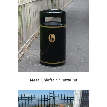
פח אשפה ™Metal Chieftain