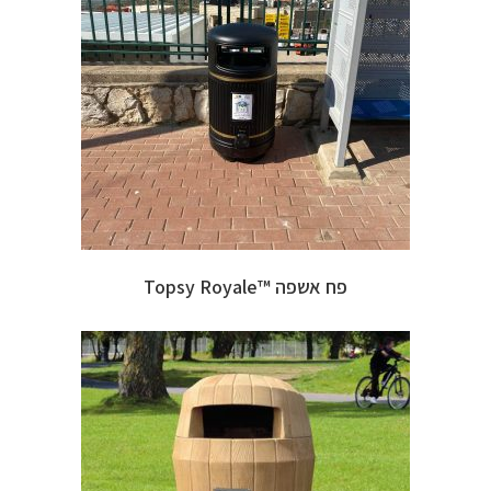
פח אשפה ™Topsy Royale