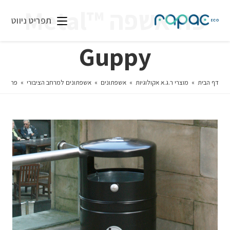
פח אשפה ™Metal
תפריט ניווט
Guppy
דף הבית
»
מוצרי ר.ג.א אקולוגיות
»
אשפתונים
»
אשפתונים למרחב הציבורי
»
פח אשפה ™ppy