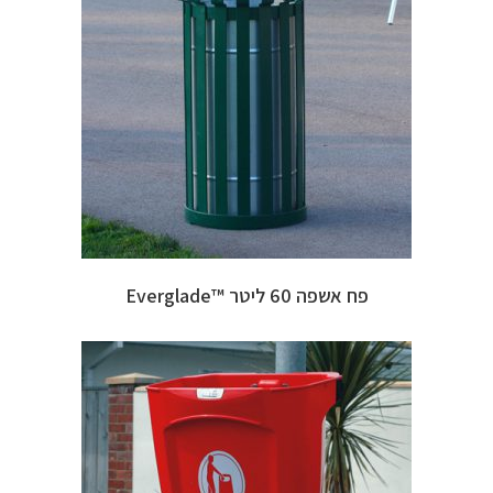
פח אשפה 60 ליטר ™Everglade