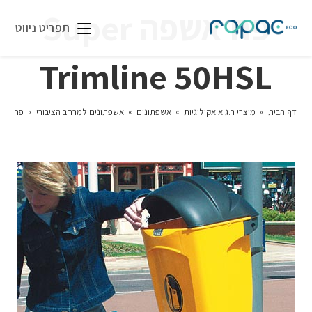
פח אשפה Super
תפריט ניווט
Trimline 50HSL
דף הבית
»
מוצרי ר.ג.א אקולוגיות
»
אשפתונים
»
אשפתונים למרחב הציבורי
»
פח אשפה mline 50HSL