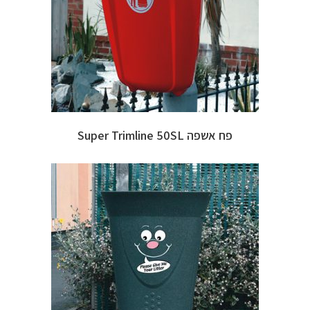
פח אשפה Super Trimline 50SL