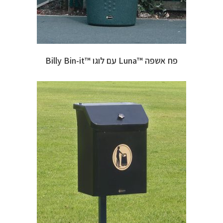
פח אשפה ™Luna עם לוגו ™Billy Bin-it