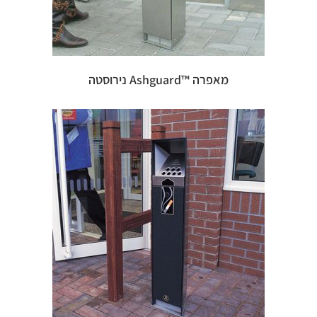
מאפרה ™Ashguard נירוסטה