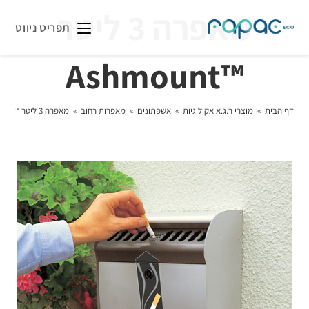
מאפרה 3 ליטר
תפריט ניווט
™Ashmount
דף הבית
»
מוצרי ר.ג.א אקולוגיות
»
אשפתונים
»
מאפרות רחוב
»
מאפרה 3 ליטר ™Ashmount