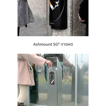
מאפרה ®Ashmount SG