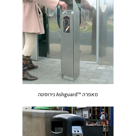
מאפרה ™Ashguard נירוסטה