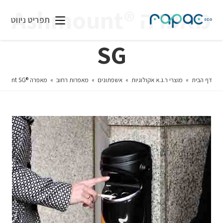
מאפרה ®Ashmount
תפריט ניווט
SG
דף הבית
»
מוצרי ר.ג.א אקולוגיות
»
אשפתונים
»
מאפרות רחוב
»
מאפרה ®Ashmount SG