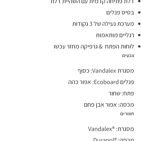
דלת פתיחה קדמית עם השהיית דלת
בסיס פנלים
מערכת נעילה של 3 נקודות
רגליים מותאמות
לוחות הפתח & גרפיקה מחזר עכשו
צבעים
מסגרת Vandalex: כסוף
פנלים Ecoboard: אפור כהה
פתח: שחור
מכסה: אפור אבן פחם
חומרים
מסגרת: ®Vandalex
מכסה: ®Durapol