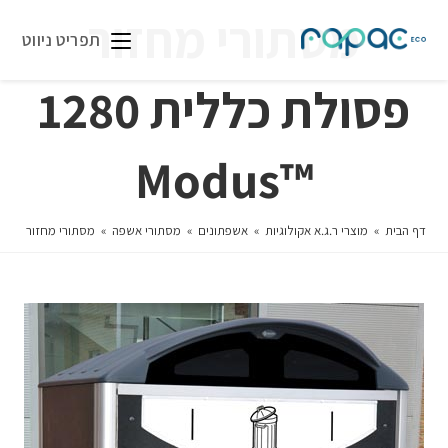
מסתורי מחזור
תפריט ניווט
פסולת כללית 1280
™Modus
דף הבית
»
מוצרי ר.ג.א אקולוגיות
»
אשפתונים
»
מסתורי אשפה
»
מסתורי מחזור פסולת כללית