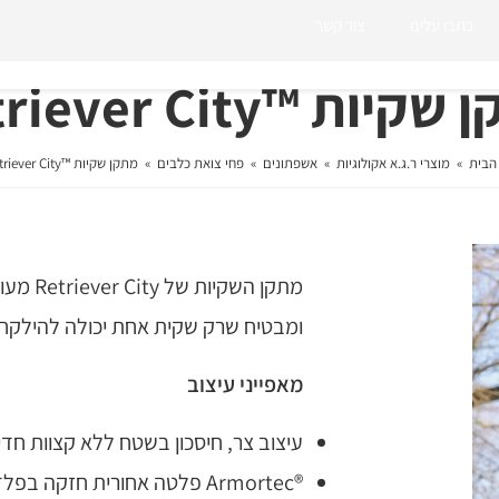
כתבו עלינו
צור קשר
יות ™Retriever City
הבית
»
מוצרי ר.ג.א אקולוגיות
»
אשפתונים
»
פחי צואת כלבים
»
מתקן שקיות ™Retriever City
מתקן הש
ומבטיח שרק שקית אחת יכולה להילקח
מאפייני עיצוב
עיצוב צר, חיסכון בשטח ללא קצוות חדי
®Armortec פלטה אחורית חזקה בפלדה מצופה