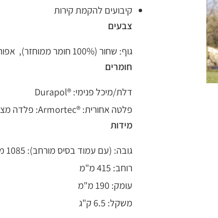
קיבועים להקמת קירות
צבעים
גוף: שחור (100% חומר ממוחזר), אפור אבן פחם, אדום, ירוק כהה
חומרים
דלת/מיכל פנימי: ®Durapol
פלטה אחורית: ®Armortec: פלדה מצופה
מידות
גובה: (עם עמוד בסיס מורחב): 1085 מ"מ
רוחב: 415 מ"מ
עומק: 190 מ"מ
משקל: 6.5 ק"ג