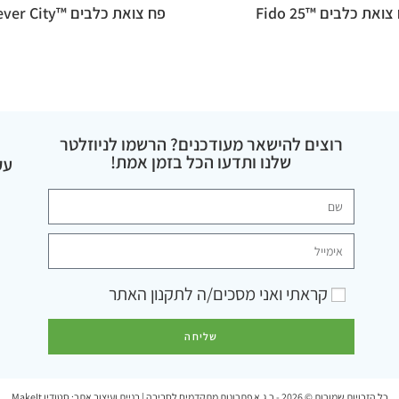
ואת כלבים ™Fido 25
פח צואת כלבים ™Retriever City
רוצים להישאר מעודכנים? הרשמו לניוזלטר
שלנו ותדעו הכל בזמן אמת!
עק
קראתי ואני מסכים/ה ל
תקנון האתר
שליחה
כל הזכויות שמורות © 2026 - ר.ג.א פתרונות מתקדמים לסביבה | בניית ועיצוב אתר:
סטודיו MakeIt