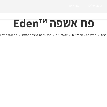
כתבו עלינו
צור קשר
פח אשפה ™Eden
הבית
»
מוצרי ר.ג.א אקולוגיות
»
אשפתונים
»
פחי אשפה למרחב הפנימי
»
פח אשפה ™Eden