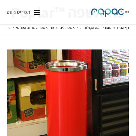
פח אשפה ™Poplar
תפריט ניווט
דף הבית
»
מוצרי ר.ג.א אקולוגיות
»
אשפתונים
»
פחי אשפה למרחב הפנימי
»
פח אשפה ™