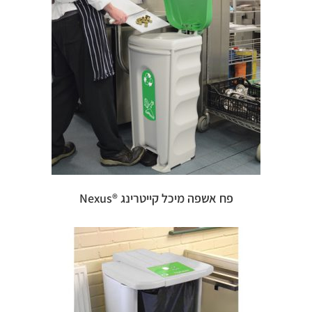
פח אשפה מיכל קייטרינג ®Nexus