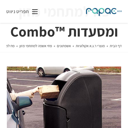
פח למתחמי מזון
תפריט ניווט
ומסעדות ™Combo
דף הבית
»
מוצרי ר.ג.א אקולוגיות
»
אשפתונים
»
פחי אשפה למתחמי מזון
»
פח למתחמי מ