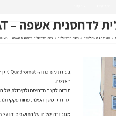
כתבו עלינו
צור קשר
דחסנית אשפה – QUEDROMAT
»
מוצרי ר.ג.א אקולוגיות
»
במות הידראוליות
»
במה הידראולית לדחסנית אשפה – QUEDROMAT
האדמה.
תודות לקצב הדחיסה ולקיבולת של הדח
תדירות ומשך הפינוי, פחות פקקי תנוע
מנגנון זה יקל הן על התושבים והן על 