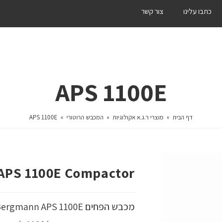
כתבו עלינו
צור קשר
APS 1100E
דף הבית
»
מוצרי ר.ג.א אקולוגיות
»
המכבש הרוטורי
»
APS 1100E
APS 1100E Compactor