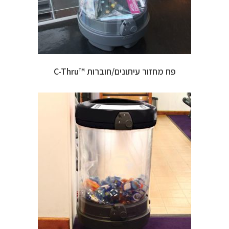
פח מחזור עיתונים/חוברות ™C-Thru