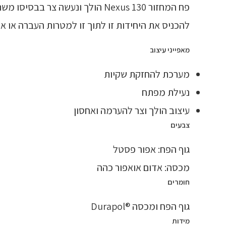
פח המחזור Nexus 130 הולך ונע
להכניס את היחידות זו לתוך זו למטרות העברה או אחסון. גופו הצר והולך הופך את Nexus 130 אידיאל
מאפייני עיצוב
מערכת להחזקת שקיות
נעילת מפתח
עיצוב הולך וצר להערמה ואחסון
צבעים
גוף הפח: אפור פסטל
מכסה: אדום אואפור כהה
חומרים
גוף הפח ומכסה ®Durapol
מידות