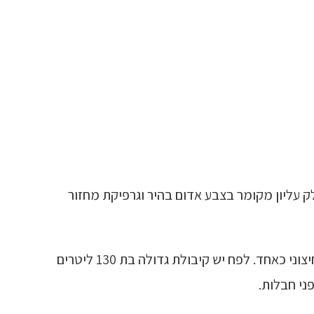
ק יש חלק עליון מקומר בצבע אדום בהיר וגרפיקת מחזור
גופו החזק של Nexus 130 העשוי מדורפול, עמיד בפני פגעי מזג האוויר וונדליזם, ולכן הוא מתאים לשימוש פנימי וחיצוני כאחד. לפח יש קיבולת גדולה בת 130 ליטרים
ני חבלות.