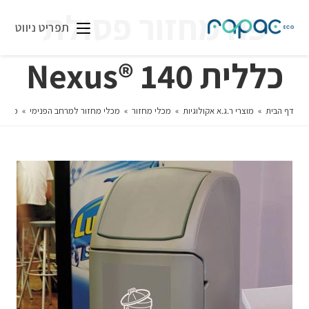
פח מחזור פסולת
תפריט ניווט
כללית 140 ®Nexus
דף הבית
»
מוצרי ר.ג.א אקולוגיות
»
מכלי מחזור
»
מכלי מחזור למרחב הפנימי
»
פח מחזו