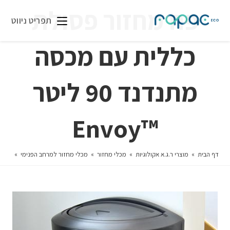
פח מחזור פסולת
תפריט ניווט
כללית עם מכסה
מתנדנד 90 ליטר
™Envoy
דף הבית
»
מוצרי ר.ג.א אקולוגיות
»
מכלי מחזור
»
מכלי מחזור למרחב הפנימי
»
פח מחז