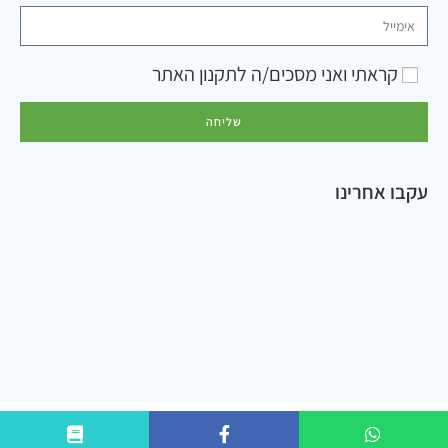
קראתי ואני מסכים/ה ל
תקנון האתר
שליחה
עקבו אחרינו
כל הזכויות שמורות © 2026 - ר.ג.א פתרונות מתקדמים לסביבה | בניית ועיצוב אתר:
סטודיו
MakeIt