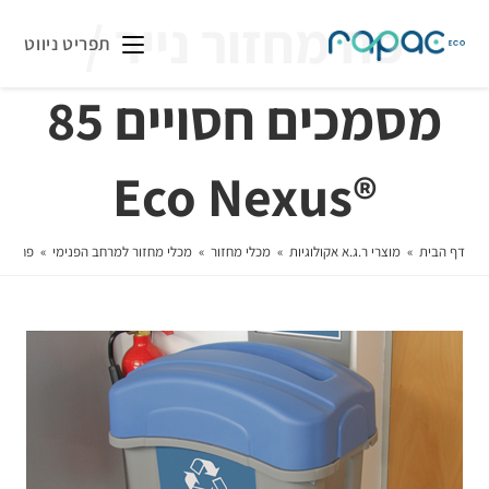
פח מחזור נייר /
תפריט ניווט
מסמכים חסויים 85
®Eco Nexus
דף הבית
»
מוצרי ר.ג.א אקולוגיות
»
מכלי מחזור
»
מכלי מחזור למרחב הפנימי
»
פח מחזור 