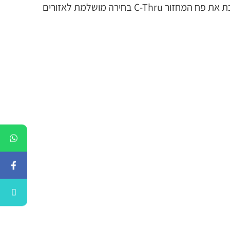
לפחי המחזור C-Thru תפוסה גדולה משל כל פח מחזור אחר של Glasdon לשימוש פנימי, 180 ליטרים. עובדה זו הופכת את פח המחזור C-Thru בחירה מושלמת לאזורים