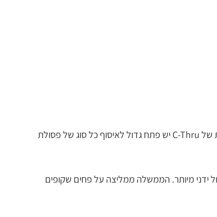
פחי המחזור השקופים C-Thru הינם הבחירה המובנת מאליה להקלה על המעקב בתכניות מחזור. לפח לפסולת כללית של C-Thru יש פתח גדול לאיסוף כל סוג של פסולת
ול ידני מיותר. הממשלה ממליצה על פחים שקופים