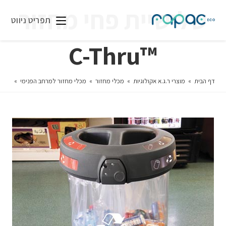
שלישיית פחי מחזור
תפריט ניווט
™C-Thru
דף הבית
»
מוצרי ר.ג.א אקולוגיות
»
מכלי מחזור
»
מכלי מחזור למרחב הפנימי
»
שלישיי