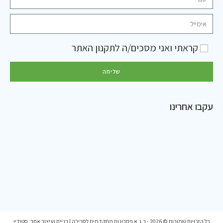
קראתי ואני מסכים/ה ל
תקנון האתר
שליחה
עקבו אחרינו
כל הזכויות שמורות © 2026 - ר.ג.א פתרונות מתקדמים לסביבה | בניית ועיצוב אתר:
סטודיו