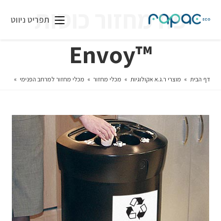
פח מחזור כוסות
תפריט ניווט
™Envoy
דף הבית
»
מוצרי ר.ג.א אקולוגיות
»
מכלי מחזור
»
מכלי מחזור למרחב הפנימי
»
פח מחז