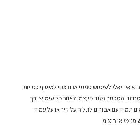
נים לאחיזת שקיות מחזור Orbis, חזקים וחסכוניים. המתקן לאחיזת שקיות למחזור עיתונים וכתבי עת Orbis, הוא אידיאלי לשימוש פנימי או חיצוני לאיסוף כמויות
וע בצבע התואם את גרפיקת המחזור. המכסה נסגר מעצמו לאחר כל שימוש וכך
ה שהפסולת תעוף החוצה כאשר הפח נמצא בשטח פתוח. המתקנים לאחיזת שקיות מחזור Orbis, באים תמיד עם אבזרים לתליה על קיר או על עמוד.
נימי או חיצוני.