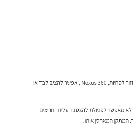
Nexus 360 הינה הבחירה הטובה ביותר לתכניות מחזור בשטחים פתוחים המיועדות לפעילות בנפח גבוה. את פח המחזור לפחיות, Nexus 360 , אפשר להציב לבד או
פח המחזור Nexus 360 הינו מתקן המאחסן פח על גלגלים בנפח 240 או 360 ליטרים. עיצובו המעוגל של Nexus 360 לא מאפשר לפסולת להצטבר עליו והחריצים
ת המתקן המאחסן אותו.