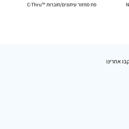
פח מחזור עיתונים/חוברות ™C-Thru
בו אחרינו