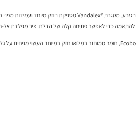
ן להתאמה כדי לאפשר פתיחה קלה של הדלת. ציר מפלדת אל-חל
מתקן האחסון Modus Housing מצויד בפנלים ™Ecoboard, חומר ממוחזר במלואו חזק במ