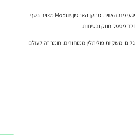
פסגה בצורת כיפה מסייעת להגן על הפתח מפני אתני הטבע. מסגרת ®Vandalex מספקת חוזק מיוחד ועמידות מפני פגעי מזג האוויר. מתקן האחסון Modus מצויד בסף
ד מספק חוזק ובטיחות.
יוחד העשוי מפחים על גלגלים ומשקיות פוליתלין ממוחזרים. חומר זה לעולם