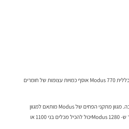
Modus הינו מתקן לאחסון פחים לשימוש כבד, המכיל בבטחה ובצורה מסודרת פח על גלגלים. מתקן הפחים לפסולת כללית Modus 770 אוסף כמויות עצומות של חומרים
הסתרת פחי גלגלים גדולים במתקני האחסון Modus Housing, מגדילה את שיעורי המחזור ומשפרת את מראה הסביבה. מגוון מתקני הפחים של Modus מותאם למגוון
רחב של מכלים סטנדרטיים על ארבעה גלגלים. Modus 770 מתוכנן להכיל מכלים בני 600, 660 או 770 ליטרים, בעוד ש- Modus 1280יכול להכיל מכלים בני 1100 או