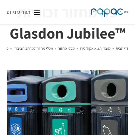
פח מחזור זכוכיות
תפריט ניווט
™Glasdon Jubilee
דף הבית
»
מוצרי ר.ג.א אקולוגיות
»
מכלי מחזור
»
מכלי מחזור למרחב הציבורי
»
פח מחזור ז