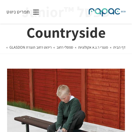
ספסל ™Junior
תפריט ניווט
Countryside
דף הבית
»
מוצרי ר.ג.א אקולוגיות
»
ספסלי רחוב
»
ריהוט רחוב תוצרת GLASDON
»
מוש