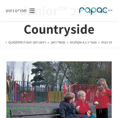
מושב ™Junior
תפריט ניווט
Countryside
דף הבית
»
מוצרי ר.ג.א אקולוגיות
»
ספסלי רחוב
»
ריהוט רחוב תוצרת GLASDON
»
מוש