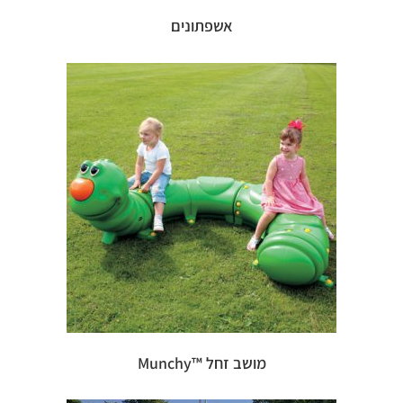
אשפתונים
מושב זחל ™Munchy