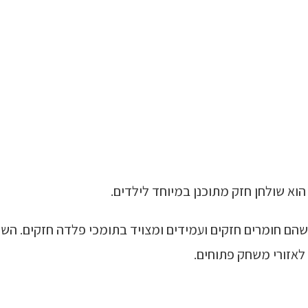
שולחן מיוצר מחומר ®Enviropol או ®Timberpol שהם חומרים חזקים ועמידים ומצויד בתו
 לאזורי משחק פתוחים.