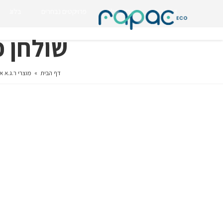
דף הבית
החזון שלנו
פרויקטים נבחרים
בלוג
שולחן פיקניק ™e
דף הבית
»
מוצרי ר.ג.א א