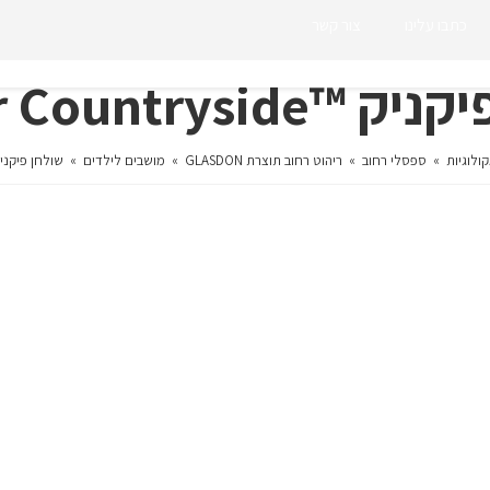
כתבו עלינו
צור קשר
Junior Countrysid
קולוגיות
»
ספסלי רחוב
»
ריהוט רחוב תוצרת GLASDON
»
מושבים לילדים
»
שולחן פיקניק ™Countryside