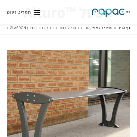
ספסל ™Alturo
תפריט ניווט
דף הבית
»
מוצרי ר.ג.א אקולוגיות
»
ספסלי רחוב
»
ריהוט רחוב תוצרת GLASDON
»
מוש