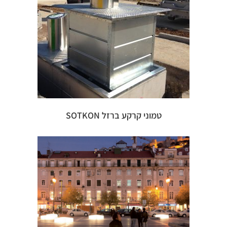
טמוני קרקע ברזל SOTKON