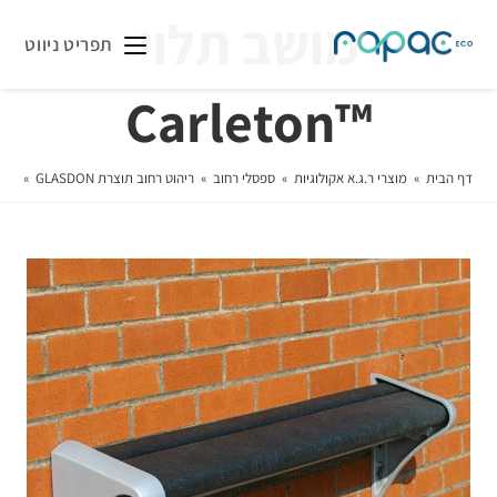
מושב תלוי
תפריט ניווט
™Carleton
דף הבית
»
מוצרי ר.ג.א אקולוגיות
»
ספסלי רחוב
»
ריהוט רחוב תוצרת GLASDON
»
מוש