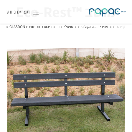
מושב ™Eco-Rest
תפריט ניווט
דף הבית
»
מוצרי ר.ג.א אקולוגיות
»
ספסלי רחוב
»
ריהוט רחוב תוצרת GLASDON
»
מוש