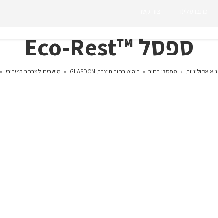
כתבו עלינו
צור קשר
ספסל ™Eco-Rest
ג.א אקולוגיות
»
ספסלי רחוב
»
ריהוט רחוב תוצרת GLASDON
»
מושבים למרחב הציבורי
»