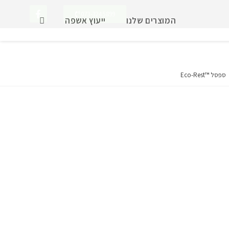
073-3245899
המוצרים שלנו
ייעוץ אשפה
ספסל ™Eco-Rest