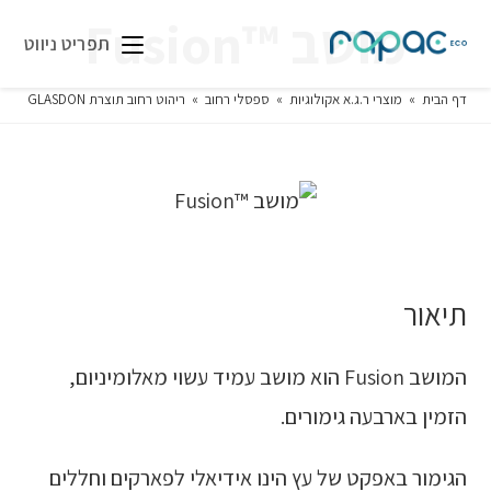
מושב ™Fusion
תפריט ניווט
דף הבית
»
מוצרי ר.ג.א אקולוגיות
»
ספסלי רחוב
»
ריהוט רחוב תוצרת GLASDON
»
מו
תיאור
המושב Fusion הוא מושב עמיד עשוי מאלומיניום,
הזמין בארבעה גימורים.
הגימור באפקט של עץ הינו אידיאלי לפארקים וחללים