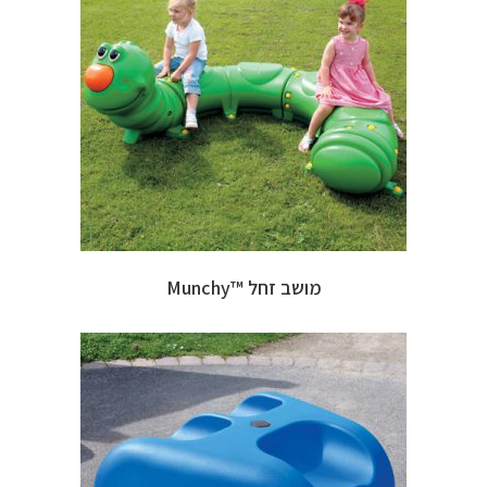
מושב זחל ™Munchy