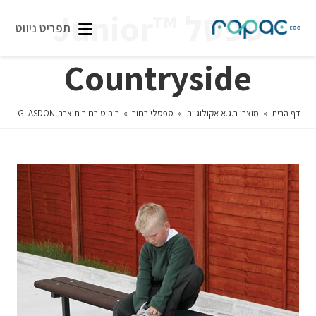
ספסל ™Junior
תפריט ניווט
Countryside
דף הבית
»
מוצרי ר.ג.א אקולוגיות
»
ספסלי רחוב
»
ריהוט רחוב תוצרת GLASDON
»
מו