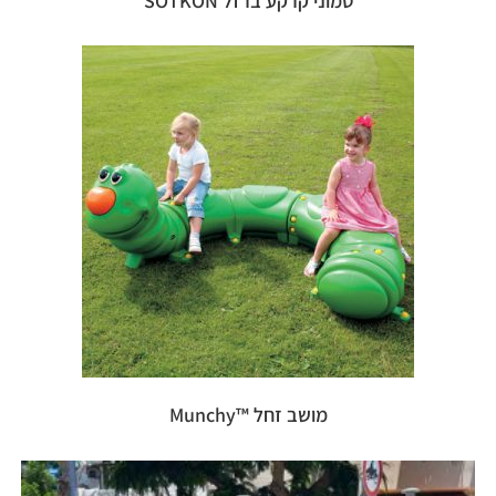
טמוני קרקע ברזל SOTKON
מושב זחל ™Munchy