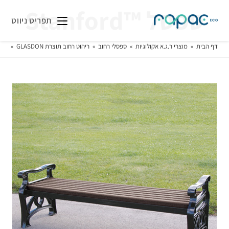
ספסל ™Stanford
תפריט ניווט
דף הבית
»
מוצרי ר.ג.א אקולוגיות
»
ספסלי רחוב
»
ריהוט רחוב תוצרת GLASDON
»
מוש