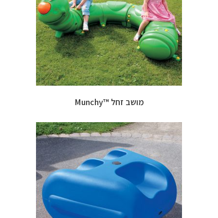
מושב זחל ™Munchy