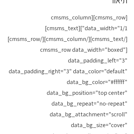
תיאור
[cmsms_row][cmsms_column
data_width="1/1"][cmsms_text]
[/cmsms_text][/cmsms_column][/cmsms_row]
[cmsms_row data_width="boxed"
data_padding_left="3"
data_padding_right="3" data_color="default"
data_bg_color="#ffffff"
data_bg_position="top center"
data_bg_repeat="no-repeat"
data_bg_attachment="scroll"
data_bg_size="cover"