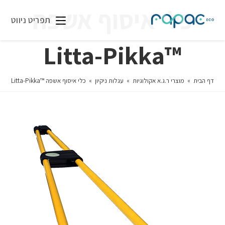
כלי איסוף אשפה
תפריט ניווט
™Litta-Pikka
דף הבית
»
מוצרי ר.ג.א אקולוגיות
»
עגלות ניקיון
»
כלי איסוף אשפה ™Litta-Pikka