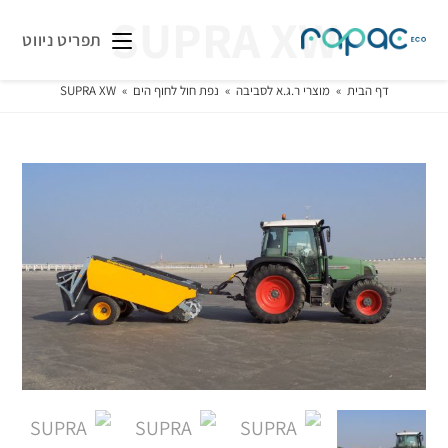
SUPRA XW
תפריט ניווט
דף הבית
»
מוצרי ר.ג.א לסביבה
»
נפת חול לחוף הים
»
SUPRA XW