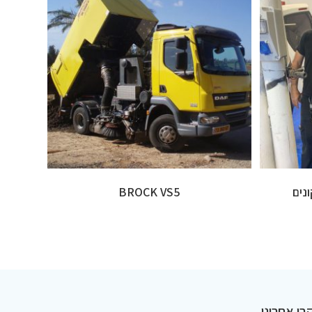
נים
BROCK VS5
בו אחרינו