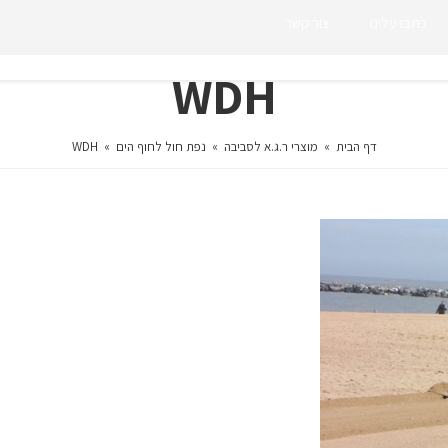
כתבו עלינו
צור קשר
WDH
דף הבית
»
מוצרי ר.ג.א לסביבה
»
נפת חול לחוף הים
»
WDH