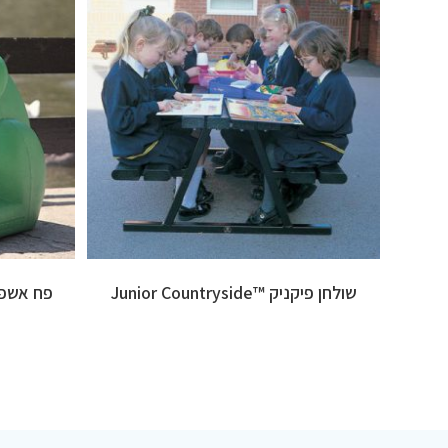
שולחן פיקניק ™Junior Countryside
פח אשפה