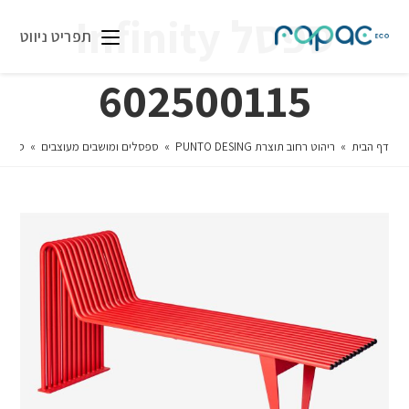
ספסל Infinity
תפריט ניווט
602500115
דף הבית
»
ריהוט רחוב תוצרת PUNTO DESING
»
ספסלים ומושבים מעוצבים
»
ספסל nity 602500115