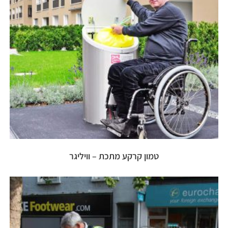
טמון קרקע מתכת – וויליגר