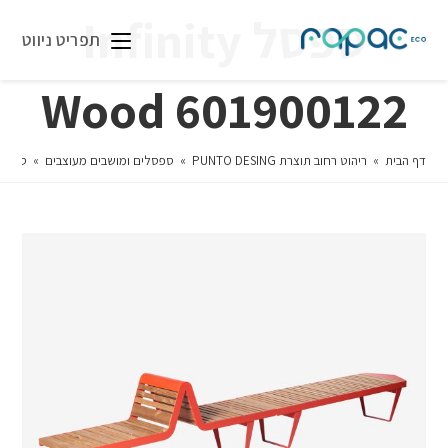
ספסל Infinity
תפריט ניווט
Wood 601900122
דף הבית
»
ריהוט רחוב תוצרת PUNTO DESING
»
ספסלים ומושבים מעוצבים
»
ספסל ity Wood 601900122