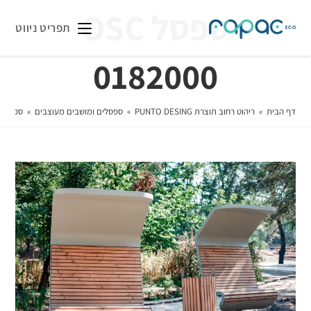
ספסל OSC
תפריט ניווט
0182000
דף הבית
»
ריהוט רחוב תוצרת PUNTO DESING
»
ספסלים ומושבים מעוצבים
»
ספסל OSC 0182000