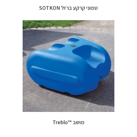
טמוני קרקע ברזל SOTKON
מושב ™Treblo