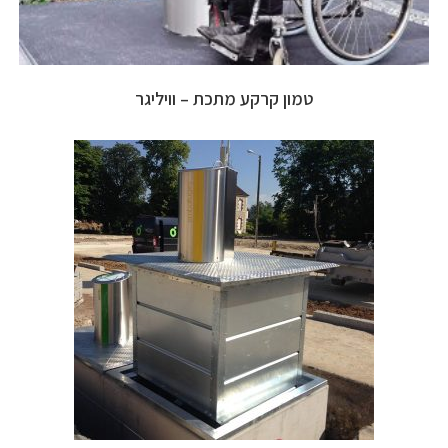
טמון קרקע מתכת – וויליגר